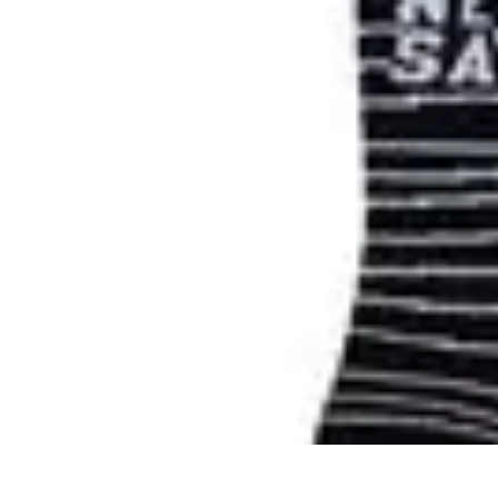
Estilo Para Todos
Moda Inclusiva
Consejos de Estilo
Guía de Estilo
Accesorios
Tendencia
Estilo Para Todos