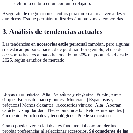
definir la cintura en un conjunto relajado.
Asegúrate de elegir colores neutros para que sean más versátiles y
duraderos. Esto te permitirá utilizarlos durante varias temporadas.
3. Análisis de tendencias actuales
Las tendencias en
accesorios estilo personal
cambian, pero algunas
se destacan por su capacidad de perdurar. Por ejemplo, el uso de
accesorios hechos a mano ha crecido un 30% en popularidad desde
2025, según estudios de mercado.
Tipo de accesorio
Popularidad en 2026
Ventajas
Desven
| Joyas minimalistas | Alta | Versátiles y elegantes | Puede parecer
simple | Bolsos de mano grandes | Moderada | Espaciosos y
prácticos | Menos elegantes | Accesorios vintage | Alta | Aportan
carácter y singularidad | Necesitan cuidado | Relojes inteligentes |
Creciente | Funcionales y tecnológicos | Puede ser costoso
Como puedes ver en la tabla, es fundamental comprender tus
propias preferencias al seleccionar accesorios.
Sé consciente de las