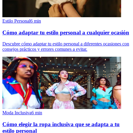
Estilo Personal
6
min
Cómo adaptar tu estilo personal a cualquier ocasión
Descubre cómo adaptar tu estilo personal a diferentes ocasiones con
consejos prácticos y errores comunes a evitar.
Moda Inclusiva
6
min
Cómo elegir la ropa inclusiva que se adapta a tu
estilo personal