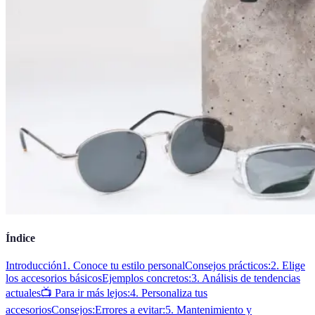
Índice
Introducción
1. Conoce tu estilo personal
Consejos prácticos:
2. Elige
los accesorios básicos
Ejemplos concretos:
3. Análisis de tendencias
actuales
📺 Para ir más lejos:
4. Personaliza tus
accesorios
Consejos:
Errores a evitar:
5. Mantenimiento y