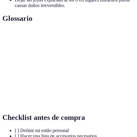
causar daños irreversibles.
Glossario
Terme
Définition
Elementos que complementan una vestimenta y
Accessorios
subrayan la personalidad de quien los usa.
Estilo
Manera individual de expresarse a través de la
personal
vestimenta y los accesorios.
Cambio en las preferencias del consumidor dentro
Tendencias
de la moda y los accesorios.
Checklist antes de compra
[ ] Definir mi estilo personal
[ ] Hacer una lista de accesorios necesarios