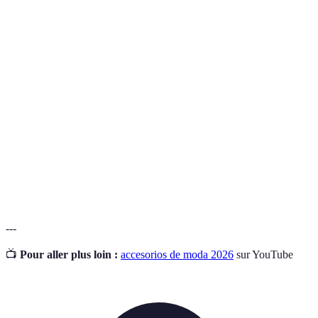
Terme
Définition
Estilo
La forma en que uno expresa su identidad a través
personal
de la moda y los accesorios.
La capacidad de un accesorio para ser utilizado en
Versatilidad
diferentes contextos y con múltiples atuendos.
Una colección de imágenes, texturas y colores que
Moodboard
representan la inspiración visual de un estilo.
---
📺
Pour aller plus loin :
accesorios de moda 2026
sur YouTube