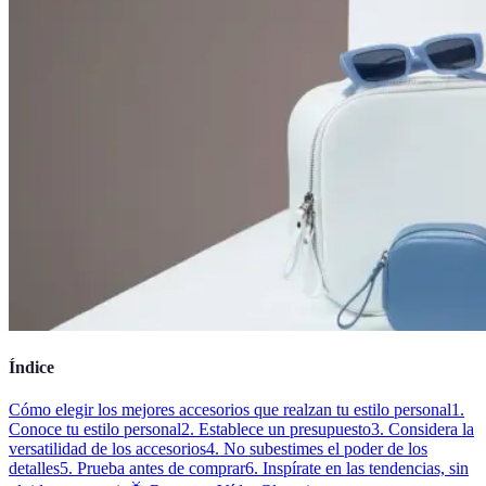
Índice
Cómo elegir los mejores accesorios que realzan tu estilo personal
1.
Conoce tu estilo personal
2. Establece un presupuesto
3. Considera la
versatilidad de los accesorios
4. No subestimes el poder de los
detalles
5. Prueba antes de comprar
6. Inspírate en las tendencias, sin