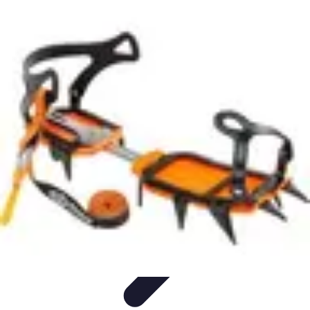
Estilo Para Todos
Moda Inclusiva
Consejos de Estilo
Guía de
Estilo
Accesorios
Tendencias
Estilo Para Todos