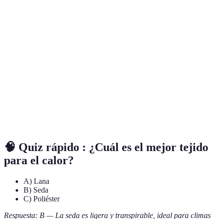
Terme
Définition
Tejidos fabricados a partir de plantas o
Fibras Naturales
animales, como el algodón y la lana.
Tejidos creados a partir de materiales
Fibras Sintéticas
químicos, como el poliéster.
Capacidad de un tejido para permitir el paso
Transpirabilidad
del aire, importante para la comodidad.
🧠 Quiz rápido : ¿Cuál es el mejor tejido
para el calor?
A) Lana
B) Seda
C) Poliéster
Respuesta: B — La seda es ligera y transpirable, ideal para climas