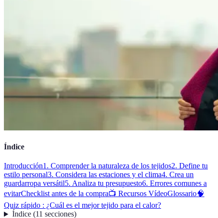
Índice
Introducción
1. Comprender la naturaleza de los tejidos
2. Define tu
estilo personal
3. Considera las estaciones y el clima
4. Crea un
guardarropa versátil
5. Analiza tu presupuesto
6. Errores comunes a
evitar
Checklist antes de la compra
📺 Recursos Vídeo
Glossario
🧠
Quiz rápido : ¿Cuál es el mejor tejido para el calor?
Índice
(
11
secciones
)