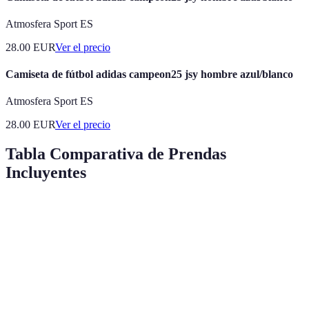
Atmosfera Sport ES
28.00
EUR
Ver el precio
Camiseta de fútbol adidas campeon25 jsy hombre azul/blanco
Atmosfera Sport ES
28.00
EUR
Ver el precio
Tabla Comparativa de Prendas
Incluyentes
Criterio
Opción A
Opción B
Opción C
Veredi
Opció
Comodidad
Alta
Media
Baja
es la
mejor
Opció