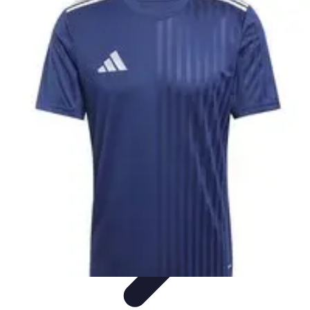
Estilo Para Todos
Moda Inclusiva
Consejos de Estilo
Guía de
Estilo
Accesorios
Tendencias
Estilo Para Todos