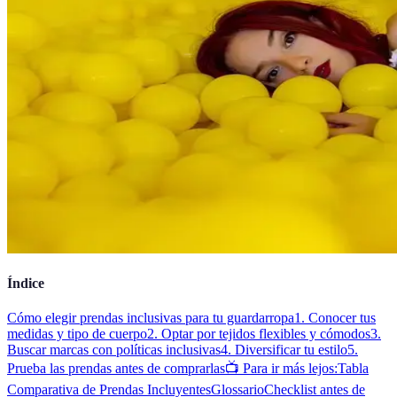
Índice
Cómo elegir prendas inclusivas para tu guardarropa
1. Conocer tus
medidas y tipo de cuerpo
2. Optar por tejidos flexibles y cómodos
3.
Buscar marcas con políticas inclusivas
4. Diversificar tu estilo
5.
Prueba las prendas antes de comprarlas
📺 Para ir más lejos:
Tabla
Comparativa de Prendas Incluyentes
Glossario
Checklist antes de