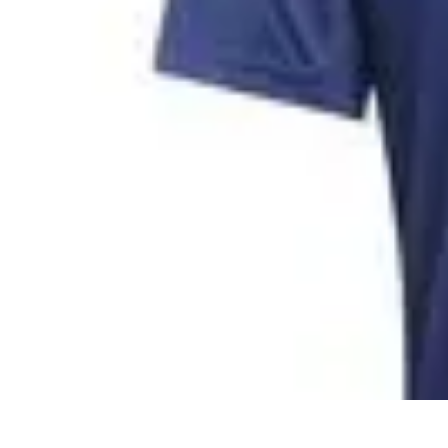
Estilo Para Todos
Moda Inclusiva
Consejos de Estilo
Guía de Estilo
Accesorios
Tendencia
Estilo Para Todos