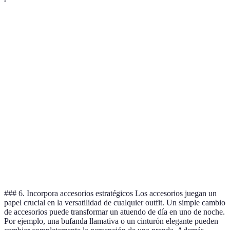
Prenda
Ocasiones
Temporada
Muy versátil
Camisa
Trabajo,
Primavera
Sí
blanca
casual
Pantalón
Trabajo, salir
Todo el año
Sí
negro
Suéter de
Frío,
Otoño,
Sí
lana
entretiempo
invierno
Vestido
Formal, día a
Todo el año
Sí
negro
día
### 6. Incorpora accesorios estratégicos Los accesorios juegan un
papel crucial en la versatilidad de cualquier outfit. Un simple cambio
de accesorios puede transformar un atuendo de día en uno de noche.
Por ejemplo, una bufanda llamativa o un cinturón elegante pueden