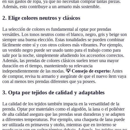
en sus gastos de ropa, ya que no necesitan comprar tantas piezas.
Además, esto contribuye a un armario más sostenible.
2. Elige colores neutros y clásicos
La selección de colores es fundamental al optar por prendas
versátiles. Los tonos neutros como el blanco, negro, gris y beige son
siempre una buena elección. Estas tonalidades se pueden combinar
fácilmente entre sí y con otros colores más vibrantes. Por ejemplo,
un vestido negro puede ser usado tanto para el trabajo como para
salir por la noche, simplemente añadiendo los accesorios correctos.
Además, las prendas de colores clásicos suelen tener una mayor
duración en el tiempo, manteniendo su relevancia
independientemente de las modas.
💡 Consejo de experto:
Antes
de comprar, revisa tu armario y asegúrate de que el nuevo ítem vaya
con al menos tres prendas diferentes que ya posees.
3. Opta por tejidos de calidad y adaptables
La calidad de los tejidos también impacta en la versatilidad de la
prenda. Optar por materiales como el algodón, la lana o el poliéster
de alta calidad asegura que las prendas sean duraderas y se adapten
a diferentes temperaturas. Por ejemplo, una chaqueta de lana puede
ser utilizada en primavera y otoño, mientras que en invierno se
puede usar con un suéter térmico debajo. Además, los tejidos que no