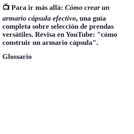
📺 Para ir más allá:
Cómo crear un
armario cápsula efectivo
, una guía
completa sobre selección de prendas
versátiles. Revisa en YouTube: "cómo
construir un armario cápsula".
Glossario
Terme
Définition
Armario
Un conjunto limitado de prendas que se pueden
cápsula
mezclar y combinar.
Tejido
Material que se adapta a diferentes climas y usos.
versátil
Color
Tonos que combinan fácilmente con otros colores.