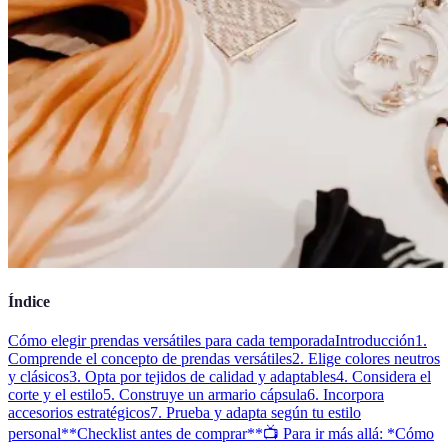
Índice
Cómo elegir prendas versátiles para cada temporada
Introducción
1.
Comprende el concepto de prendas versátiles
2. Elige colores neutros
y clásicos
3. Opta por tejidos de calidad y adaptables
4. Considera el
corte y el estilo
5. Construye un armario cápsula
6. Incorpora
accesorios estratégicos
7. Prueba y adapta según tu estilo
personal
**Checklist antes de comprar**
📺 Para ir más allá: *Cómo