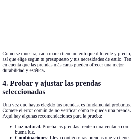
Uniqlo
Básicos
20€ - 80€
Alta
Mango
Profesional
40€ - 150€
Media
COS
Atípica
50€ - 200€
Alta
Como se muestra, cada marca tiene un enfoque diferente y precio,
así que elige según tu presupuesto y tus necesidades de estilo. Ten
en cuenta que las prendas más caras pueden ofrecer una mejor
durabilidad y estética.
4. Probar y ajustar las prendas
seleccionadas
Una vez que hayas elegido tus prendas, es fundamental probarlas.
Comete el error común de no verificar cómo te queda una prenda.
Aquí hay algunas recomendaciones para la prueba:
Luz natural
: Prueba las prendas frente a una ventana con
buena luz.
Combinaciones
: Lleva contigo otras prendas que ya tienes