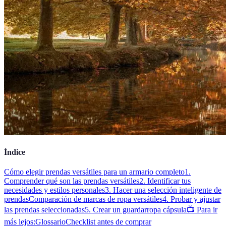
Índice
Cómo elegir prendas versátiles para un armario completo
1.
Comprender qué son las prendas versátiles
2. Identificar tus
necesidades y estilos personales
3. Hacer una selección inteligente de
prendas
Comparación de marcas de ropa versátiles
4. Probar y ajustar
las prendas seleccionadas
5. Crear un guardarropa cápsula
📺 Para ir
más lejos:
Glossario
Checklist antes de comprar