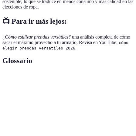
sostenible, lo que se traduce en menos consumo y más calidad en las
elecciones de ropa.
📺 Para ir más lejos:
¿Cómo estilizar prendas versátiles?
una análisis completa de cómo
sacar el máximo provecho a tu armario. Revisa en YouTube:
cómo
.
elegir prendas versátiles 2026
Glossario
Terme
Définition
Armario
Colección reducida de prendas versátiles y
cápsula
combinables.
Básicos
Prendas atemporales que no pasan de moda.
Práctica de reducir impacto ambiental en la
Sostenibilidad
moda.