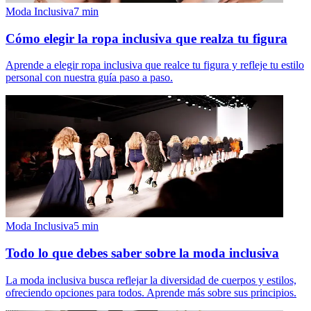
Moda Inclusiva
7
min
Cómo elegir la ropa inclusiva que realza tu figura
Aprende a elegir ropa inclusiva que realce tu figura y refleje tu estilo
personal con nuestra guía paso a paso.
Moda Inclusiva
5
min
Todo lo que debes saber sobre la moda inclusiva
La moda inclusiva busca reflejar la diversidad de cuerpos y estilos,
ofreciendo opciones para todos. Aprende más sobre sus principios.