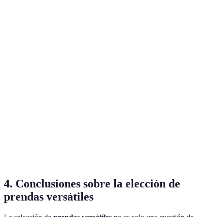
Prenda
Ocasiones de uso
Beneficios
Recomendaciones
Camisa
Trabajo, casual,
Adaptable,
Optar por buena
blanca
eventos
atemporal
tela (algodón)
Durable,
Jeans
Casual, work
fácil de
Cortes clásicos
oscuros
casual
combinar
Formales,
Siempre
Vestido
Ajustado o suelto,
casuales, de
de moda,
negro
según ocasión
día/noche
elegante
Chaqueta
Trabajo, salidas,
Chic y
Colores neutros
blazer
casuales
profesional
ideales
4. Conclusiones sobre la elección de
prendas versátiles