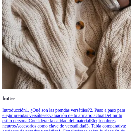
Índice
Introducción
1. ¿Qué son las prendas versátiles?
2. Paso a paso para
elegir prendas versátiles
Evaluación de tu armario actual
Definir tu
estilo personal
Considerar la calidad del material
Elegir colores
neutros
Accesorios como clave de versatilidad
3. Tabla comparativa: