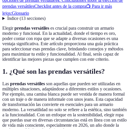
opciones de prendas versátiles
4. Conclusiones sobre la elección de
prendas versátiles
Checklist antes de la compra
📺 Para ir más
lejos:
Glossario
Índice
(
13
secciones
)
Elegir
prendas versátiles
es crucial para construir un armario
moderno y funcional. En la actualidad, donde el tiempo es oro,
poder contar con ropa que se adapte a diversas ocasiones es una
ventaja significativa. Este artículo proporciona una guía práctica
para seleccionar esas prendas clave, brindando consejos y métodos
para maximizar tu estilo y funcionalidad. Al final, serás capaz de
identificar las mejores piezas que cumplen con este criterio.
1. ¿Qué son las prendas versátiles?
Las
prendas versátiles
son aquellas que pueden ser utilizadas en
múltiples situaciones, adaptándose a diferentes estilos y ocasiones.
Por ejemplo, una camisa blanca puede ser vestida de manera formal
con un traje o de manera informale con unos jeans. Esta capacidad
de transformación las convierte en esenciales para un armario
moderno. La versatilidad no solo se refiere a la estética, sino también
a la funcionalidad. Con un enfoque en la sostenibilidad, elegir ropa
que puedas usar en diversas circunstancias está en línea con un estilo
de vida más consciente, especialmente en 2026, un año donde la