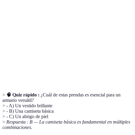
Terme
Définition
Prenda
Ropa que se puede usar en diferentes ocasiones y
versátil
estilos.
Material
Material fabricado de manera responsable con
sostenible
menor impacto ambiental.
Estilo
Estilo que no pasa de moda y se puede utilizar en
atemporal
cualquier época.
>
🧠 Quiz rápido :
¿Cuál de estas prendas es esencial para un
armario versátil?
> - A) Un vestido brillante
> - B) Una camiseta básica
> - C) Un abrigo de piel
>
Respuesta : B — La camiseta básica es fundamental en múltiples
combinaciones.