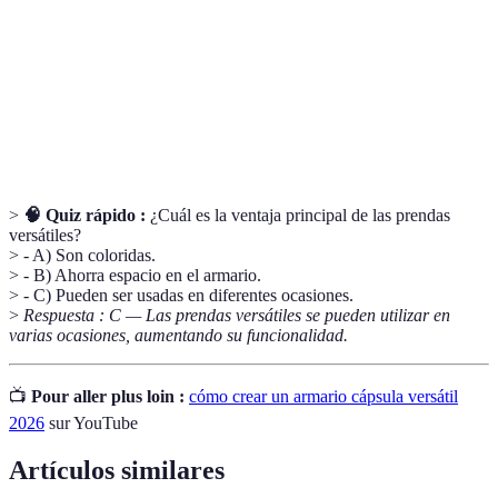
Estilo
Un enfoque de la moda que prioriza la simplicidad
minimalista
y la funcionalidad en el vestuario.
Moda
Un enfoque que busca reducir el impacto ambiental
sostenible
asociado a la producción y consumo de ropa.
>
🧠 Quiz rápido :
¿Cuál es la ventaja principal de las prendas
versátiles?
> - A) Son coloridas.
> - B) Ahorra espacio en el armario.
> - C) Pueden ser usadas en diferentes ocasiones.
>
Respuesta : C — Las prendas versátiles se pueden utilizar en
varias ocasiones, aumentando su funcionalidad.
📺
Pour aller plus loin :
cómo crear un armario cápsula versátil
2026
sur YouTube
Artículos similares