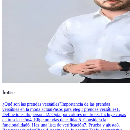
Índice
¿Qué son las prendas versátiles?
Importancia de las prendas
versátiles en la moda actual
Pasos para elegir prendas versátiles
1.
Define tu estilo personal
2. Opta por colores neutros
3. Incluye capas
en tu selección
4. Elige prendas de calidad
5. Considera la
funcionalidad
6. Haz una lista de verificación
7. Prueba y ajusta
8.