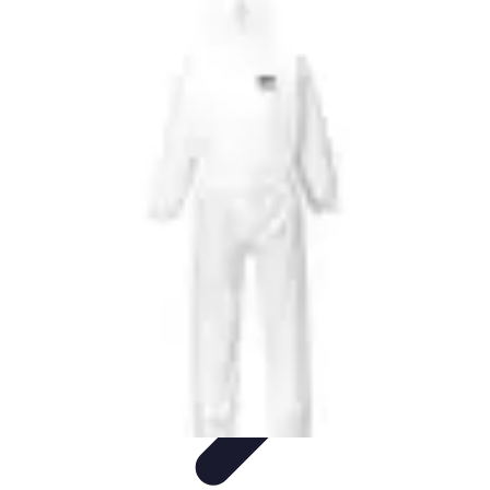
Estilo Para Todos
Moda Inclusiva
Consejos de Estilo
Guía de
Estilo
Accesorios
Tendencias
Estilo Para Todos