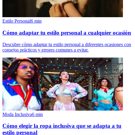
Estilo Personal
6
min
Cómo adaptar tu estilo personal a cualquier ocasión
Descubre cómo adaptar tu estilo personal a diferentes ocasiones con
consejos prácticos y errores comunes a evitar.
Moda Inclusiva
6
min
Cómo elegir la ropa inclusiva que se adapta a tu
estilo personal