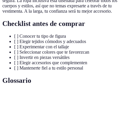
segura. La ropa inclusiva está diseñada para celebrar todos los
cuerpos y estilos, así que no temas expresarte a través de tu
vestimenta. A la larga, tu confianza será tu mejor accesorio.
Checklist antes de comprar
[ ] Conocer tu tipo de figura
[ ] Elegir tejidos cómodos y adecuados
[ ] Experimentar con el tallaje
[ ] Seleccionar colores que te favorezcan
[ ] Invertir en piezas versátiles
[ ] Elegir accesorios que complementen
[ ] Mantenerte fiel a tu estilo personal
Glossario
Terme
Définition
Ropa
Línea de vestimenta diseñada para adaptarse a
inclusiva
diferentes tipos de cuerpos y estilos.