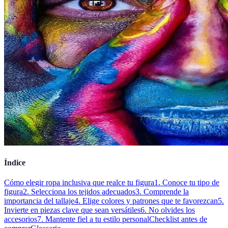
Índice
Cómo elegir ropa inclusiva que realce tu figura
1. Conoce tu tipo de
figura
2. Selecciona los tejidos adecuados
3. Comprende la
importancia del tallaje
4. Elige colores y patrones que te favorezcan
5.
Invierte en piezas clave que sean versátiles
6. No olvides los
accesorios
7. Mantente fiel a tu estilo personal
Checklist antes de