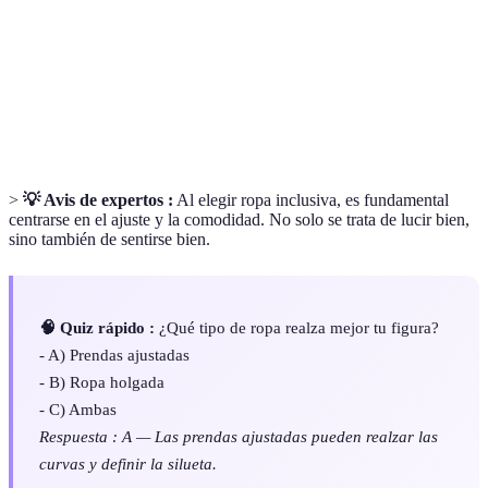
Los diferentes tamaños en los que se fabrican las
Tallaje
prendas, que pueden variar entre marcas.
Materiales utilizados para confeccionar la ropa,
Tejidos
eligiendo aquellos que sean comodidades y se adapten
a la figura.
>
💡 Avis de expertos :
Al elegir ropa inclusiva, es fundamental
centrarse en el ajuste y la comodidad. No solo se trata de lucir bien,
sino también de sentirse bien.
🧠 Quiz rápido :
¿Qué tipo de ropa realza mejor tu figura?
- A) Prendas ajustadas
- B) Ropa holgada
- C) Ambas
Respuesta : A — Las prendas ajustadas pueden realzar las
curvas y definir la silueta.