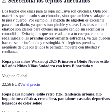
2. Selecciona los tejidos adecuados
Los tejidos que elijas para tu ropa inclusiva son cruciales. Opta por
materiales que no solo sean cómodos, sino que también se adapten a
tu piel y cuerpo. Por ejemplo, la
mezcla de algodón
es excelente
para el uso diario, ya que es transpirable y suave. Las telas como el
elástico
son ideales para obtener un ajuste ceñido sin sacrificar la
comodidad. Evita tejidos que no se adapten a tu cuerpo, como la
seda rígida
o las
prendas excesivamente estrechas
, ya que pueden
hacerte sentir incómoda y restringida. Al elegir tus prendas,
asegúrate de que los tejidos te permitan moverte con libertad y
confianza.
Ropa para niños Wuxiaoqi 2025 Primavera Otoño Nuevo estilo
0-5 años Niños Niñas Sudadera con letra B bordada y
Voghion Global
22.56
EUR
Ver el precio
Ropa para hombre, estilo retro Y2k, tendencia urbana, hip
hop, cintura elástica, cremallera, pantalones casuales deportivos
holgados de color sólido