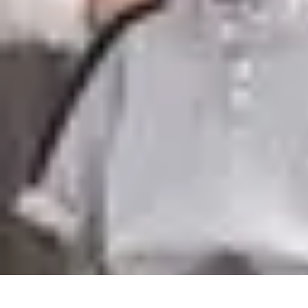
Estilo Para Todos
Moda Inclusiva
Consejos de Estilo
Guía de Estilo
Accesorios
Tendencia
Estilo Para Todos