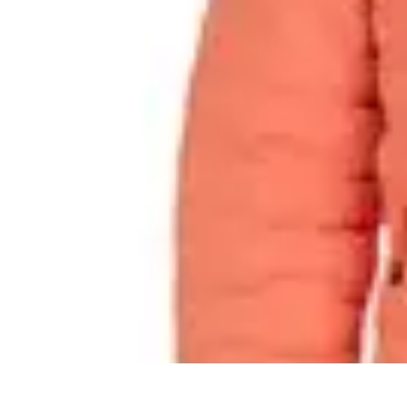
Estilo Para Todos
Moda Inclusiva
Consejos de Estilo
Guía de Estilo
Accesorios
Tendencia
Estilo Para Todos