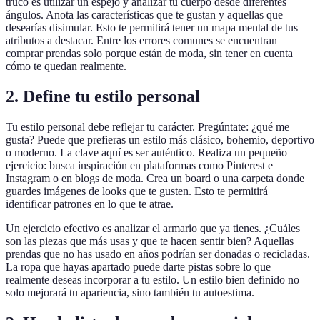
truco es utilizar un espejo y analizar tu cuerpo desde diferentes
ángulos. Anota las características que te gustan y aquellas que
desearías disimular. Esto te permitirá tener un mapa mental de tus
atributos a destacar. Entre los errores comunes se encuentran
comprar prendas solo porque están de moda, sin tener en cuenta
cómo te quedan realmente.
2. Define tu estilo personal
Tu estilo personal debe reflejar tu carácter. Pregúntate: ¿qué me
gusta? Puede que prefieras un estilo más clásico, bohemio, deportivo
o moderno. La clave aquí es ser auténtico. Realiza un pequeño
ejercicio: busca inspiración en plataformas como Pinterest e
Instagram o en blogs de moda. Crea un board o una carpeta donde
guardes imágenes de looks que te gusten. Esto te permitirá
identificar patrones en lo que te atrae.
Un ejercicio efectivo es analizar el armario que ya tienes. ¿Cuáles
son las piezas que más usas y que te hacen sentir bien? Aquellas
prendas que no has usado en años podrían ser donadas o recicladas.
La ropa que hayas apartado puede darte pistas sobre lo que
realmente deseas incorporar a tu estilo. Un estilo bien definido no
solo mejorará tu apariencia, sino también tu autoestima.