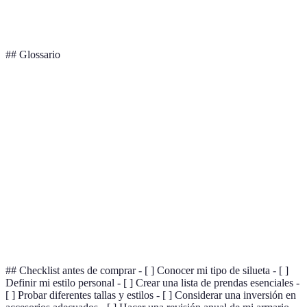
Deportivo
menos
funcional
libre
estilizado
## Glossario
Terme
Définition
Estilo
Forma en que una persona elige vestirse, reflejando
personal
su identidad.
Contorno del cuerpo, clasificado en diferentes
Silueta
tipos.
Prendas
Artículos de vestimenta básicos y versátiles
esenciales
necesarios en un armario.
## Checklist antes de comprar - [ ] Conocer mi tipo de silueta - [ ]
Definir mi estilo personal - [ ] Crear una lista de prendas esenciales -
[ ] Probar diferentes tallas y estilos - [ ] Considerar una inversión en