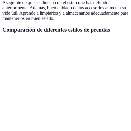
Asegúrate de que se alineen con el estilo que has definido
anteriormente. Además, buen cuidado de tus accesorios aumenta su
vida útil. Aprende a limpiarlos y a almacenarlos adecuadamente para
mantenerlos en buen estado.
Comparación de diferentes estilos de prendas
Estilo
Ventajas
Desventajas
Recomendado para
Atemporal,
Puede ser
Clásico
Profesionales
versátil
monótono
Cómodo y
Menos
Casual
Actividades diarias
práctico
formal
No siempre
Creativo,
Bohemio
apropiado
Eventos informales
único
para trabajo
Puede ser
Cómodo,
Actividades al aire