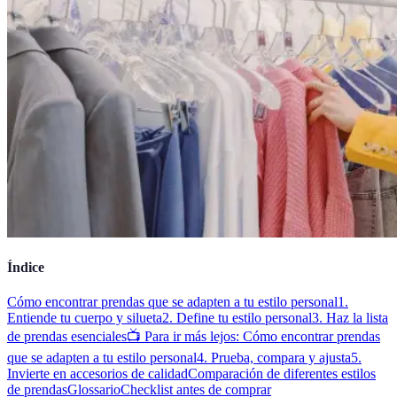
Índice
Cómo encontrar prendas que se adapten a tu estilo personal
1.
Entiende tu cuerpo y silueta
2. Define tu estilo personal
3. Haz la lista
de prendas esenciales
📺 Para ir más lejos: Cómo encontrar prendas
que se adapten a tu estilo personal
4. Prueba, compara y ajusta
5.
Invierte en accesorios de calidad
Comparación de diferentes estilos
de prendas
Glossario
Checklist antes de comprar