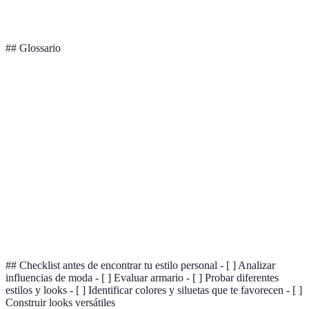
Vintage
nostálgico
mano
moda
## Glossario
Terme
Définition
Manera única de expresarse a través de la moda y
Estilo
la estética.
Paleta de
Conjunto de colores que se utilizan en la moda y
colores
el diseño.
Forma general de una prenda o un conjunto de
Silhouette
prendas.
## Checklist antes de encontrar tu estilo personal - [ ] Analizar
influencias de moda - [ ] Evaluar armario - [ ] Probar diferentes
estilos y looks - [ ] Identificar colores y siluetas que te favorecen - [ ]
Construir looks versátiles