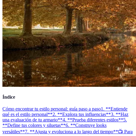
Índice
Cómo encontrar tu estilo personal: guía paso a paso
1. **Entiende
qué es el estilo personal**
2. **Explora tus influencias**
3. **Haz
una evaluación de tu armario**
4. **Prueba diferentes estilos**
5.
**Define tus colores y siluetas**
6. **Construye looks
versátiles**
7. **Ajusta y evoluciona a lo largo del tiempo**
📺 Para