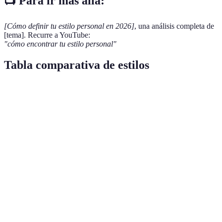
📺 Para ir más allá:
[Cómo definir tu estilo personal en 2026]
, una análisis completa de
[tema]. Recurre a YouTube:
"cómo encontrar tu estilo personal"
Tabla comparativa de estilos
Estilo
Características
Ejemplos de prendas
Adecuad
Cómodo,
Ocasione
Casual
Jeans, camisetas
relajado
informale
Sofisticado,
Eventos
Elegante
Vestidos, trajes
pulido
formales
Funcional,
Actividad
Deportivo
Ropa deportiva
práctico
físicas
Retro,
Prendas de segunda
Amantes 