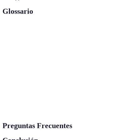
Glossario
Terma
Definición
La forma en que una persona expresa su identidad a
Estilo
través de sus elecciones estéticas, incluyendo ropa,
Personal
accesorios, y la manera de presentarse.
Un conjunto limitado de prendas esenciales que
Wardrobe
combinan entre sí, facilitando la creación de
Capsule
múltiples atuendos.
Inspiración
Material visual (imágenes, collages) que motiva y
Visual
ayuda a definir preferencias estéticas.
Preguntas Frecuentes