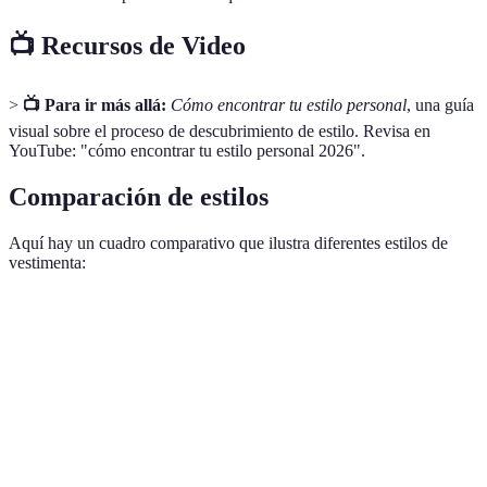
📺 Recursos de Video
>
📺 Para ir más allá:
Cómo encontrar tu estilo personal
, una guía
visual sobre el proceso de descubrimiento de estilo. Revisa en
YouTube: "cómo encontrar tu estilo personal 2026".
Comparación de estilos
Aquí hay un cuadro comparativo que ilustra diferentes estilos de
vestimenta:
Estilo
Atractivo
Ventajas
Desventajas
Puede parecer
Cómodo,
descuidado si
Casual
Relajado
versátil, fácil de
no se elige
combinar
bien