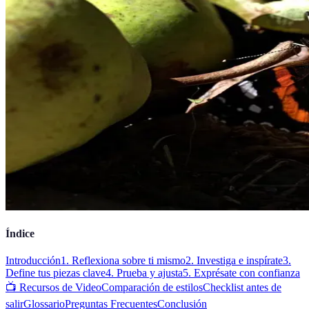
Índice
Introducción
1. Reflexiona sobre ti mismo
2. Investiga e inspírate
3.
Define tus piezas clave
4. Prueba y ajusta
5. Exprésate con confianza
📺 Recursos de Video
Comparación de estilos
Checklist antes de
salir
Glossario
Preguntas Frecuentes
Conclusión