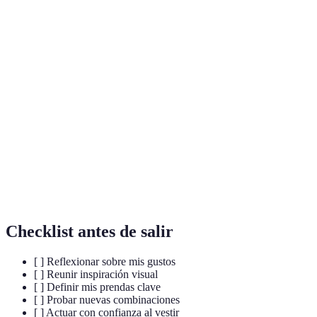
Clásico,
Puede ser
adecuado para
Elegante
Formal
caro, menos
eventos, proyecta
comodidad
sofisticación
Único, permite
Difícil de
Bohemio
Artístico
creatividad,
combinar
variado
para algunos
Limpio, fácil de
Puede parecer
mantener,
monótono si
Minimalista
Sencillo
siempre está de
no se hace
moda
bien
Checklist antes de salir
[ ] Reflexionar sobre mis gustos
[ ] Reunir inspiración visual
[ ] Definir mis prendas clave
[ ] Probar nuevas combinaciones
[ ] Actuar con confianza al vestir