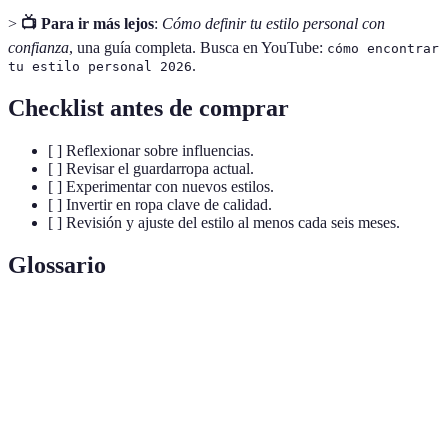
>
📺 Para ir más lejos
:
Cómo definir tu estilo personal con
confianza
, una guía completa. Busca en YouTube:
cómo encontrar
.
tu estilo personal 2026
Checklist antes de comprar
[ ] Reflexionar sobre influencias.
[ ] Revisar el guardarropa actual.
[ ] Experimentar con nuevos estilos.
[ ] Invertir en ropa clave de calidad.
[ ] Revisión y ajuste del estilo al menos cada seis meses.
Glossario
Terme
Définition
Estilo
Una forma de expresar quién eres a través de la
Personal
moda y la estética.
Moda
Práctica de elegir prendas que minimicen el