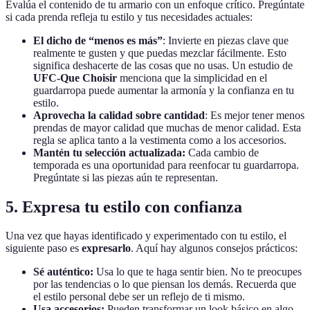
Evalúa el contenido de tu armario con un enfoque crítico. Pregúntate
si cada prenda refleja tu estilo y tus necesidades actuales:
El dicho de “menos es más”
: Invierte en piezas clave que
realmente te gusten y que puedas mezclar fácilmente. Esto
significa deshacerte de las cosas que no usas. Un estudio de
UFC-Que Choisir
menciona que la simplicidad en el
guardarropa puede aumentar la armonía y la confianza en tu
estilo.
Aprovecha la calidad sobre cantidad
: Es mejor tener menos
prendas de mayor calidad que muchas de menor calidad. Esta
regla se aplica tanto a la vestimenta como a los accesorios.
Mantén tu selección actualizada:
Cada cambio de
temporada es una oportunidad para reenfocar tu guardarropa.
Pregúntate si las piezas aún te representan.
5. Expresa tu estilo con confianza
Una vez que hayas identificado y experimentado con tu estilo, el
siguiente paso es
expresarlo
. Aquí hay algunos consejos prácticos:
Sé auténtico:
Usa lo que te haga sentir bien. No te preocupes
por las tendencias o lo que piensan los demás. Recuerda que
el estilo personal debe ser un reflejo de ti mismo.
Usa accesorios:
Pueden transformar un look básico en algo