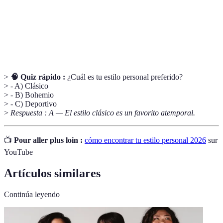
Sustentable
impacto ambiental.
Elementos que complementan y mejoran un
Accesorios
atuendo.
>
🧠 Quiz rápido :
¿Cuál es tu estilo personal preferido?
> - A) Clásico
> - B) Bohemio
> - C) Deportivo
>
Respuesta : A — El estilo clásico es un favorito atemporal.
📺
Pour aller plus loin :
cómo encontrar tu estilo personal 2026
sur
YouTube
Artículos similares
Continúa leyendo