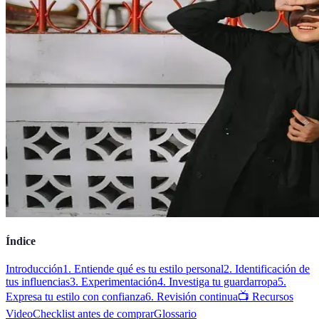
Índice
Introducción
1. Entiende qué es tu estilo personal
2. Identificación de
tus influencias
3. Experimentación
4. Investiga tu guardarropa
5.
Expresa tu estilo con confianza
6. Revisión continua
📺 Recursos
Video
Checklist antes de comprar
Glossario