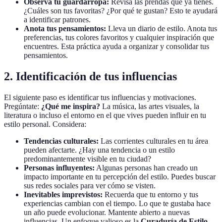
Observa tu guardarropa:
Revisa las prendas que ya tienes.
¿Cuáles son tus favoritas? ¿Por qué te gustan? Esto te ayudará
a identificar patrones.
Anota tus pensamientos:
Lleva un diario de estilo. Anota tus
preferencias, tus colores favoritos y cualquier inspiración que
encuentres. Esta práctica ayuda a organizar y consolidar tus
pensamientos.
2. Identificación de tus influencias
El siguiente paso es identificar tus influencias y motivaciones.
Pregúntate:
¿Qué me inspira?
La música, las artes visuales, la
literatura o incluso el entorno en el que vives pueden influir en tu
estilo personal. Considera:
Tendencias culturales:
Las corrientes culturales en tu área
pueden afectarte. ¿Hay una tendencia o un estilo
predominantemente visible en tu ciudad?
Personas influyentes:
Algunas personas han creado un
impacto importante en tu percepción del estilo. Puedes buscar
sus redes sociales para ver cómo se visten.
Inevitables imprevistos:
Recuerda que tu entorno y tus
experiencias cambian con el tiempo. Lo que te gustaba hace
un año puede evolucionar. Mantente abierto a nuevas
influencias. Un enfoque valioso es la
Curaduría de Estilo
,