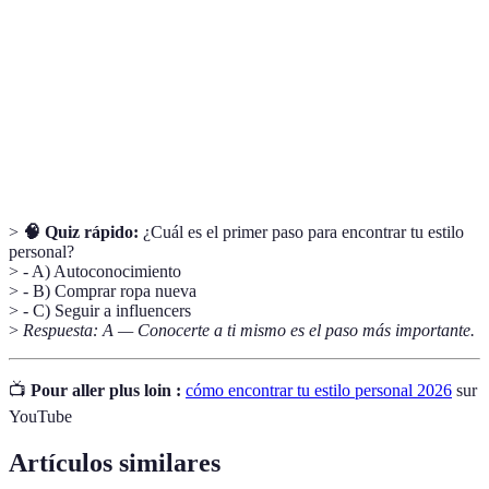
a través de la moda.
Práctica de elegir ropa que es éticamente
Moda consciente
producida y sostenible.
Confianza en
La seguridad en la propia imagen y capacidad
uno mismo
de expresarse.
>
🧠 Quiz rápido:
¿Cuál es el primer paso para encontrar tu estilo
personal?
> - A) Autoconocimiento
> - B) Comprar ropa nueva
> - C) Seguir a influencers
>
Respuesta: A — Conocerte a ti mismo es el paso más importante.
📺
Pour aller plus loin :
cómo encontrar tu estilo personal 2026
sur
YouTube
Artículos similares