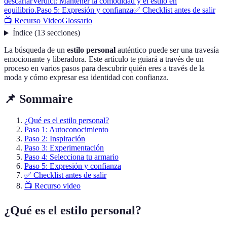
descartar
Verdict: Mantener la comodidad y el estilo en
equilibrio.
Paso 5: Expresión y confianza
✅ Checklist antes de salir
📺 Recurso Video
Glossario
Índice
(
13
secciones
)
La búsqueda de un
estilo personal
auténtico puede ser una travesía
emocionante y liberadora. Este artículo te guiará a través de un
proceso en varios pasos para descubrir quién eres a través de la
moda y cómo expresar esa identidad con confianza.
📌 Sommaire
¿Qué es el estilo personal?
Paso 1: Autoconocimiento
Paso 2: Inspiración
Paso 3: Experimentación
Paso 4: Selecciona tu armario
Paso 5: Expresión y confianza
✅ Checklist antes de salir
📺 Recurso video
¿Qué es el estilo personal?