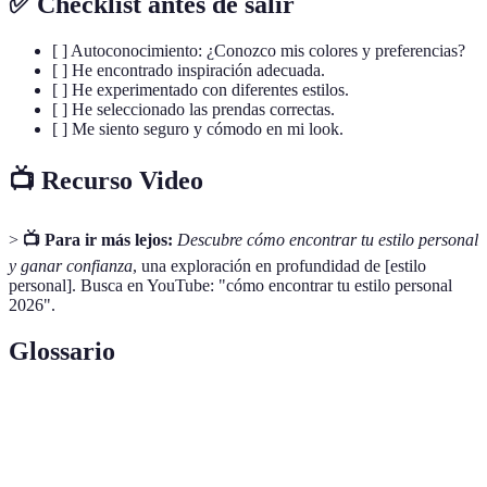
✅ Checklist antes de salir
[ ] Autoconocimiento: ¿Conozco mis colores y preferencias?
[ ] He encontrado inspiración adecuada.
[ ] He experimentado con diferentes estilos.
[ ] He seleccionado las prendas correctas.
[ ] Me siento seguro y cómodo en mi look.
📺 Recurso Video
>
📺 Para ir más lejos:
Descubre cómo encontrar tu estilo personal
y ganar confianza
, una exploración en profundidad de [estilo
personal]. Busca en YouTube: "cómo encontrar tu estilo personal
2026".
Glossario
Terme
Définition
La forma única en que una persona se presenta
Estilo personal