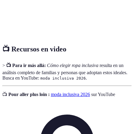
Capacidad de una prenda para adaptarse a
Versatilidad
diferentes estilos.
Prácticas de producción que respetan el medio
Sostenibilidad
ambiente.
📺 Recursos en video
>
📺 Para ir más allá:
Cómo elegir ropa inclusiva
resulta en un
análisis completo de familias y personas que adoptan estos ideales.
Busca en YouTube:
.
moda inclusiva 2026
📺
Pour aller plus loin :
moda inclusiva 2026
sur YouTube