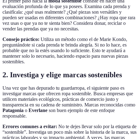
El primer paso hacia la
moda sostenible
consiste en hacer una
evaluación profunda de lo que ya posees. Examina cada prenda y
clasifícala: ¿qué usas realmente? ¿Qué piezas son versátiles y
pueden ser usadas en diferentes combinaciones? ¿Hay ropa que rara
vez usas o que ya no te sienta bien? Considera donar, reciclar o
vender las prendas que ya no necesitas.
Consejo práctico:
Utiliza un método como el de Marie Kondo,
preguntándote si cada prenda te brinda alegría. Si no lo hace, es
probable que no la estés usando lo suficiente. Esto te ayudará a
mantener solo lo necesario, haciendo espacio para nuevas piezas
sostenibles.
2. Investiga y elige marcas sostenibles
Una vez que has depurado tu guardarropa, el siguiente paso es
investigar marcas que ofrecen ropa sostenible. Busca empresas que
utilicen materiales ecológicos, prácticas de comercio justo y
transparencia en su cadena de suministro. Marcas reconocidas como
Patagonia
o
Everlane
son buen ejemplo de este enfoque
responsable.
Errores comunes a evitar:
No te dejes llevar solo por la etiqueta de
“sostenible”. Investiga un poco más sobre la historia de la marca, sus
prácticas laborales y su impacto ambiental. A veces, las marcas