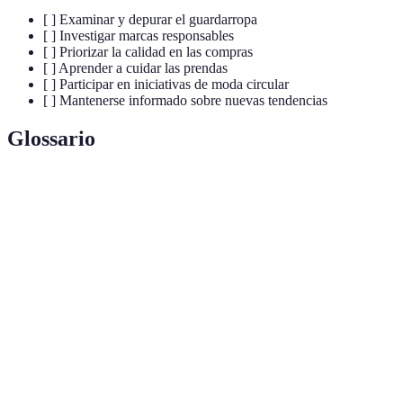
[ ] Examinar y depurar el guardarropa
[ ] Investigar marcas responsables
[ ] Priorizar la calidad en las compras
[ ] Aprender a cuidar las prendas
[ ] Participar en iniciativas de moda circular
[ ] Mantenerse informado sobre nuevas tendencias
Glossario
Terme
Définition
Enfoque de la industria de la moda que minimiza el
Moda
impacto ambiental y promueve condiciones laborales
sostenible
justas.
Moda
Modelo que busca eliminar desperdicios a través de la
circular
reutilización y reciclaje de prendas.
Durabilidad y construcción de un producto que
Calidad
determina su longevidad y valor.