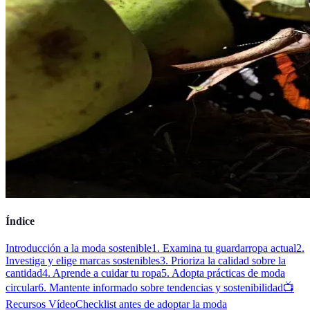
Índice
Introducción a la moda sostenible
1. Examina tu guardarropa actual
2.
Investiga y elige marcas sostenibles
3. Prioriza la calidad sobre la
cantidad
4. Aprende a cuidar tu ropa
5. Adopta prácticas de moda
circular
6. Mantente informado sobre tendencias y sostenibilidad
📺
Recursos Vídeo
Checklist antes de adoptar la moda