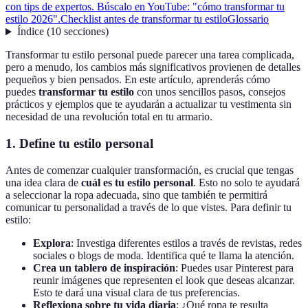
con tips de expertos. Búscalo en YouTube: "cómo transformar tu
estilo 2026".
Checklist antes de transformar tu estilo
Glossario
Índice
(
10
secciones
)
Transformar tu estilo personal puede parecer una tarea complicada,
pero a menudo, los cambios más significativos provienen de detalles
pequeños y bien pensados. En este artículo, aprenderás cómo
puedes
transformar tu estilo
con unos sencillos pasos, consejos
prácticos y ejemplos que te ayudarán a actualizar tu vestimenta sin
necesidad de una revolución total en tu armario.
1. Define tu estilo personal
Antes de comenzar cualquier transformación, es crucial que tengas
una idea clara de
cuál es tu estilo personal
. Esto no solo te ayudará
a seleccionar la ropa adecuada, sino que también te permitirá
comunicar tu personalidad a través de lo que vistes. Para definir tu
estilo:
Explora
: Investiga diferentes estilos a través de revistas, redes
sociales o blogs de moda. Identifica qué te llama la atención.
Crea un tablero de inspiración
: Puedes usar Pinterest para
reunir imágenes que representen el look que deseas alcanzar.
Esto te dará una visual clara de tus preferencias.
Reflexiona sobre tu vida diaria
: ¿Qué ropa te resulta