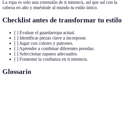
La ropa es solo una extensión de ti mismo/a, así que sal con la
cabeza en alto y muéstrale al mundo tu estilo único.
Checklist antes de transformar tu estilo
[ ] Evaluar el guardarropa actual.
[ ] Identificar piezas clave a incorporar.
[ ] Jugar con colores y patrones.
[ ] Aprender a combinar diferentes prendas.
[ ] Seleccionar zapatos adecuados.
[ ] Fomentar la confianza en ti mismo/a.
Glossario
Terme
Définition
Estilo
La forma única en que una persona expresa su
Personal
identidad a través de la vestimenta y la apariencia.
Prenda
Una pieza de ropa que puede transformarse y
Clave
complementar una variedad de atuendos.