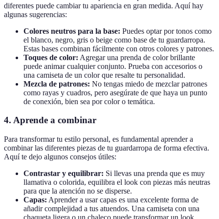
diferentes puede cambiar tu apariencia en gran medida. Aquí hay
algunas sugerencias:
Colores neutros para la base:
Puedes optar por tonos como
el blanco, negro, gris o beige como base de tu guardarropa.
Estas bases combinan fácilmente con otros colores y patrones.
Toques de color:
Agregar una prenda de color brillante
puede animar cualquier conjunto. Prueba con accesorios o
una camiseta de un color que resalte tu personalidad.
Mezcla de patrones:
No tengas miedo de mezclar patrones
como rayas y cuadros, pero asegúrate de que haya un punto
de conexión, bien sea por color o temática.
4. Aprende a combinar
Para transformar tu estilo personal, es fundamental aprender a
combinar las diferentes piezas de tu guardarropa de forma efectiva.
Aquí te dejo algunos consejos útiles:
Contrastar y equilibrar:
Si llevas una prenda que es muy
llamativa o colorida, equilibra el look con piezas más neutras
para que la atención no se disperse.
Capas:
Aprender a usar capas es una excelente forma de
añadir complejidad a tus atuendos. Una camiseta con una
chaqueta ligera o un chaleco puede transformar un look