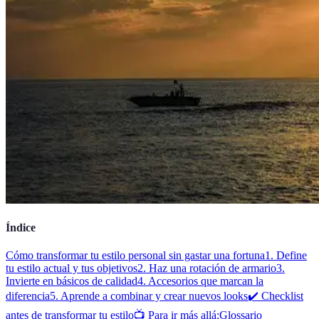
Índice
Cómo transformar tu estilo personal sin gastar una fortuna
1. Define
tu estilo actual y tus objetivos
2. Haz una rotación de armario
3.
Invierte en básicos de calidad
4. Accesorios que marcan la
diferencia
5. Aprende a combinar y crear nuevos looks
✔️ Checklist
antes de transformar tu estilo
📺 Para ir más allá:
Glossario