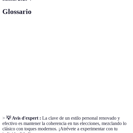
Glossario
Terme
Définition
Conjunto de características que reflejan la identidad y
Estilo
preferencias de una persona en cuanto a su forma de
personal
vestir.
Prendas esenciales en un armario que pueden ser
Básicos
combinadas de múltiples maneras.
Elementos adicionales que complementan un
Accesorios
atuendo, como joyas, bufandas o cinturones.
>
💡 Avis d'expert :
La clave de un estilo personal renovado y
efectivo es mantener la coherencia en tus elecciones, mezclando lo
clásico con toques modernos. ¡Atrévete a experimentar con tu