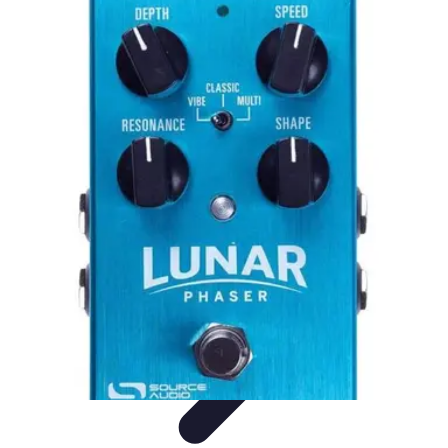
Estilo Para Todos
Moda Inclusiva
Consejos de Estilo
Guía de
Estilo
Accesorios
Tendencias
Estilo Para Todos