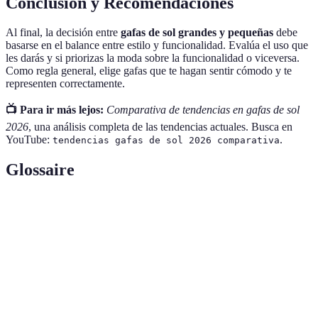
Conclusión y Recomendaciones
Al final, la decisión entre
gafas de sol grandes y pequeñas
debe
basarse en el balance entre estilo y funcionalidad. Evalúa el uso que
les darás y si priorizas la moda sobre la funcionalidad o viceversa.
Como regla general, elige gafas que te hagan sentir cómodo y te
representen correctamente.
📺 Para ir más lejos:
Comparativa de tendencias en gafas de sol
2026
, una análisis completa de las tendencias actuales. Busca en
YouTube:
.
tendencias gafas de sol 2026 comparativa
Glossaire
Término
Definición
Radiación ultravioleta dañina para los ojos en
UV
exceso.
Tendencias
Estilos predominantes en cada temporada de la
de Moda
moda.