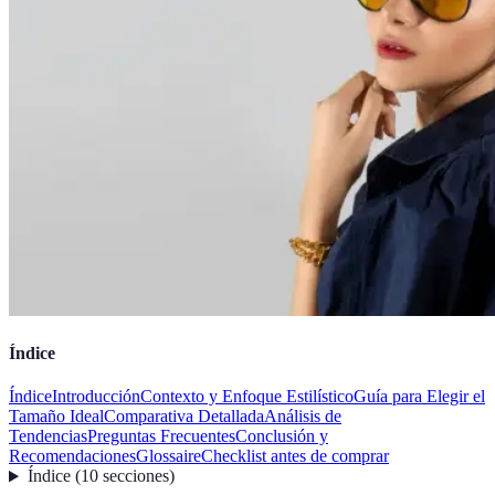
Índice
Índice
Introducción
Contexto y Enfoque Estilístico
Guía para Elegir el
Tamaño Ideal
Comparativa Detallada
Análisis de
Tendencias
Preguntas Frecuentes
Conclusión y
Recomendaciones
Glossaire
Checklist antes de comprar
Índice
(
10
secciones
)