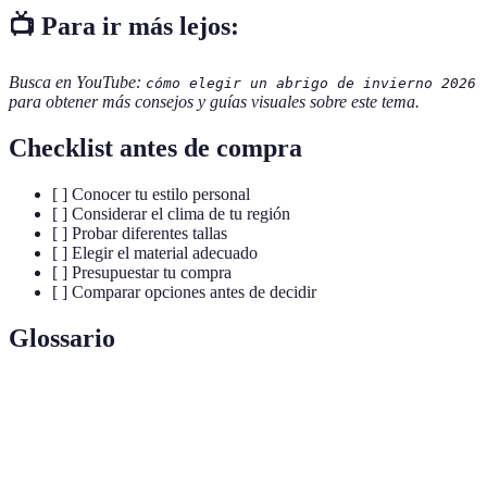
📺 Para ir más lejos:
Busca en YouTube:
cómo elegir un abrigo de invierno 2026
para obtener más consejos y guías visuales sobre este tema.
Checklist antes de compra
[ ] Conocer tu estilo personal
[ ] Considerar el clima de tu región
[ ] Probar diferentes tallas
[ ] Elegir el material adecuado
[ ] Presupuestar tu compra
[ ] Comparar opciones antes de decidir
Glossario
Terme
Définition
Prenda exterior utilizada para protegerse del frío y las
Abrigo
inclemencias del tiempo.