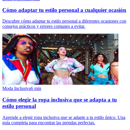
Cómo adaptar tu estilo personal a cualquier ocasión
Descubre cómo adaptar tu estilo personal a diferentes ocasiones con
consejos prácticos y errores comunes a evitar.
Moda Inclusiva
6
min
Cómo elegir la ropa inclusiva que se adapta a tu
estilo personal
Aprende a elegir ropa inclusiva que se adapte a tu estilo único. Una
guía completa para encontrar las prendas perfectas.