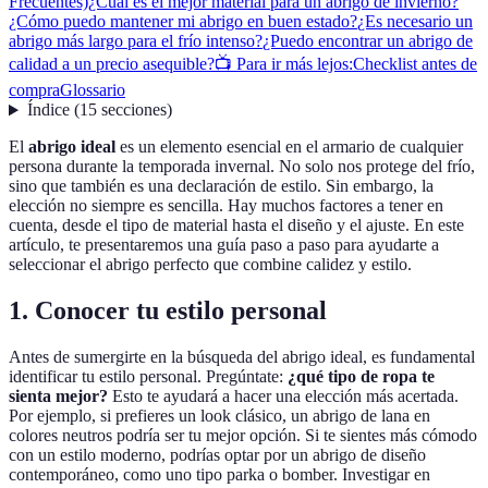
Frecuentes)
¿Cuál es el mejor material para un abrigo de invierno?
¿Cómo puedo mantener mi abrigo en buen estado?
¿Es necesario un
abrigo más largo para el frío intenso?
¿Puedo encontrar un abrigo de
calidad a un precio asequible?
📺 Para ir más lejos:
Checklist antes de
compra
Glossario
Índice
(
15
secciones
)
El
abrigo ideal
es un elemento esencial en el armario de cualquier
persona durante la temporada invernal. No solo nos protege del frío,
sino que también es una declaración de estilo. Sin embargo, la
elección no siempre es sencilla. Hay muchos factores a tener en
cuenta, desde el tipo de material hasta el diseño y el ajuste. En este
artículo, te presentaremos una guía paso a paso para ayudarte a
seleccionar el abrigo perfecto que combine calidez y estilo.
1. Conocer tu estilo personal
Antes de sumergirte en la búsqueda del abrigo ideal, es fundamental
identificar tu estilo personal. Pregúntate:
¿qué tipo de ropa te
sienta mejor?
Esto te ayudará a hacer una elección más acertada.
Por ejemplo, si prefieres un look clásico, un abrigo de lana en
colores neutros podría ser tu mejor opción. Si te sientes más cómodo
con un estilo moderno, podrías optar por un abrigo de diseño
contemporáneo, como uno tipo parka o bomber. Investigar en