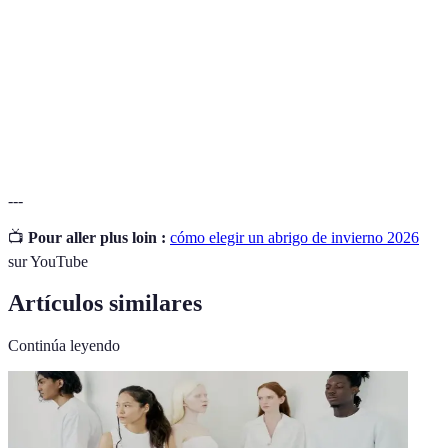
Sustancia de la cual está hecho un abrigo, determinante
Material
para su funcionalidad y estética.
La manera en que la prenda se adapta al cuerpo; puede
Ajuste
ser ajustado, regular o oversize.
---
📺
Pour aller plus loin :
cómo elegir un abrigo de invierno 2026
sur YouTube
Artículos similares
Continúa leyendo