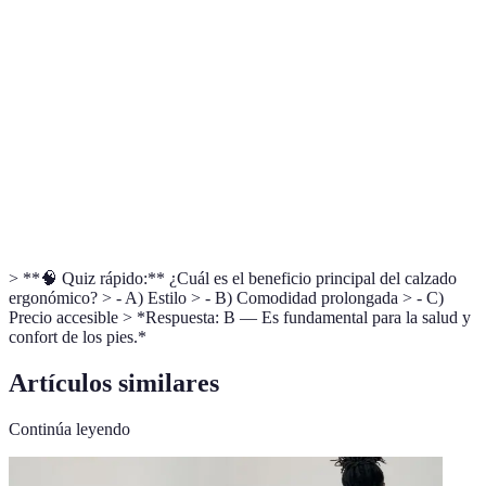
Ciencia que estudia la interacción entre los
Ergonomía
humanos y otros elementos de un sistema.
Fascitis
Inflamación del tejido en la base del pie,
plantar
comúnmente causada por calzado inadecuado.
Material
Material que permite la circulación del aire,
transpirable
manteniendo el pie fresco y seco.
> **🧠 Quiz rápido:** ¿Cuál es el beneficio principal del calzado
ergonómico? > - A) Estilo > - B) Comodidad prolongada > - C)
Precio accesible > *Respuesta: B — Es fundamental para la salud y
confort de los pies.*
Artículos similares
Continúa leyendo