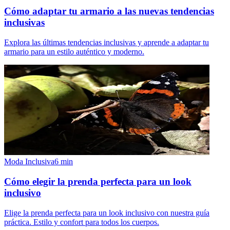
Cómo adaptar tu armario a las nuevas tendencias
inclusivas
Explora las últimas tendencias inclusivas y aprende a adaptar tu
armario para un estilo auténtico y moderno.
Moda Inclusiva
6
min
Cómo elegir la prenda perfecta para un look
inclusivo
Elige la prenda perfecta para un look inclusivo con nuestra guía
práctica. Estilo y confort para todos los cuerpos.