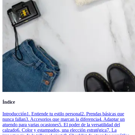
Índice
Introducción
1. Entiende tu estilo personal
2. Prendas básicas que
nunca fallan
3. Accesorios que marcan la diferencia
4. Adaptar un
atuendo para varias ocasiones
5. El poder de la versatilidad del
calzado
6. Color y estampados, una elección estratégica
7. La