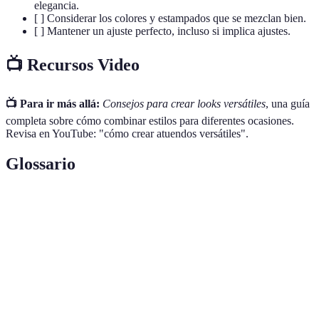
elegancia.
[ ] Considerar los colores y estampados que se mezclan bien.
[ ] Mantener un ajuste perfecto, incluso si implica ajustes.
📺 Recursos Video
📺 Para ir más allá:
Consejos para crear looks versátiles
, una guía
completa sobre cómo combinar estilos para diferentes ocasiones.
Revisa en YouTube: "cómo crear atuendos versátiles".
Glossario
Terme
Définition
Estilo
Capacidad de adaptar un atuendo para diversas
versátil
ocasiones.
Layering
Técnicas de vestir varias prendas en capas.