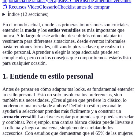
importancia de la talla y el ajuste
8. Checklist de atuendos versátiles
📺 Recursos Video
Glossario
Checklist antes de comprar
Índice
(
12
secciones
)
En el mundo actual, donde las primeras impresiones son cruciales,
entender la
moda
y los
estilos versátiles
es más importante que
nunca. A lo largo de este artículo, descubrirás cómo adaptar tu
vestimenta para diferentes situaciones, desde eventos informales
hasta reuniones formales, utilizando piezas clave que realzan tu
estilo personal. Aprender a elegir la ropa adecuada puede ser
complicado, pero con los consejos que compartiremos, estarás listo
para cualquier ocasión.
1. Entiende tu estilo personal
Antes de pensar en cómo adaptar tus looks, es fundamental entender
tu estilo personal. Esto no solo involucra tus preferencias, sino
también tus necesidades. ¿Eres alguien que prefiere lo clásico, lo
moderno o una mezcla de ambos? Definir tu estilo personal te
ayudará a seleccionar prendas más fácilmente y a construir un
armario versátil
. La clave es optar por prendas que puedas mezclar
y combinar. Por ejemplo, una camisa blanca clásica puede llevarse a
la oficina y luego a una cena, simplemente cambiando los
accesorios. Con estudios que demuestran que el 65% de las mujeres