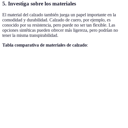
5. Investiga sobre los materiales
El material del calzado también juega un papel importante en la
comodidad y durabilidad. Calzado de cuero, por ejemplo, es
conocido por su resistencia, pero puede no ser tan flexible. Las
opciones sintéticas pueden ofrecer más ligereza, pero podrían no
tener la misma transpirabilidad.
Tabla comparativa de materiales de calzado
:
Material
Ventajas
Desventajas
Uso recomend
Durabilidad,
Puede ser caro
Ocasiones
Cuero
elegancia
y pesado
formales
Ligero, variedad
Menos
Uso casual o
Sintético
de estilos
transpirabilidad
deportivo
Transpirabilidad,
Menos
Climas cálidos,
Tela
flexibilidad
duradero
uso diario