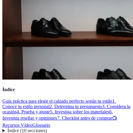
Índice
Guía práctica para elegir el calzado perfecto según tu estilo
1.
Conoce tu estilo personal
2. Determina tu presupuesto
3. Considera la
ocasión
4. Prueba y ajuste
5. Investiga sobre los materiales
6.
Investiga reseñas y opiniones
7. Checklist antes de comprar
📺
Recursos Vídeo
Glossario
Índice
(
10
secciones
)