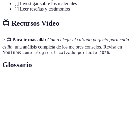
[ ] Investigar sobre los materiales
[ ] Leer reseñas y testimonios
📺 Recursos Vídeo
>
📺 Para ir más allá:
Cómo elegir el calzado perfecto para cada
estilo
, una análisis completa de los mejores consejos. Revisa en
YouTube:
.
cómo elegir el calzado perfecto 2026
Glossario
Terme
Définition
Calzado
Proceso de selección y compra de zapatos.
Estilo
La manera única que tiene cada individuo para
Personal
vestirse.
Tipos de tejidos o substancias usados en la
Materiales