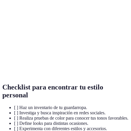
Terme
Définition
Estilo
Forma única de expresarse a través de la vestimenta
personal
y la presentación
Elementos complementarios que mejoran o
Accesorios
personalizan un atuendo
Paleta de
Selección de colores que armonizan y representan
colores
mejor tu personalidad
Checklist para encontrar tu estilo
personal
[ ] Haz un inventario de tu guardarropa.
[ ] Investiga y busca inspiración en redes sociales.
[ ] Realiza pruebas de color para conocer tus tonos favorables.
[ ] Define looks para distintas ocasiones.
[ ] Experimenta con diferentes estilos y accesorios.