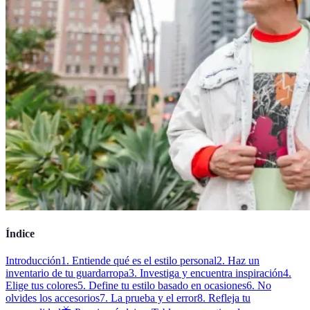
Índice
Introducción
1. Entiende qué es el estilo personal
2. Haz un
inventario de tu guardarropa
3. Investiga y encuentra inspiración
4.
Elige tus colores
5. Define tu estilo basado en ocasiones
6. No
olvides los accesorios
7. La prueba y el error
8. Refleja tu