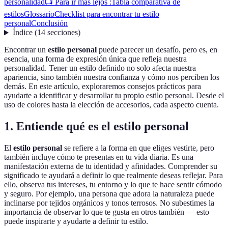
personalidad
📺 Para ir más lejos :
Tabla comparativa de
estilos
Glossario
Checklist para encontrar tu estilo
personal
Conclusión
Índice
(
14
secciones
)
Encontrar un
estilo personal
puede parecer un desafío, pero es, en
esencia, una forma de expresión única que refleja nuestra
personalidad. Tener un estilo definido no solo afecta nuestra
apariencia, sino también nuestra confianza y cómo nos perciben los
demás. En este artículo, exploraremos consejos prácticos para
ayudarte a identificar y desarrollar tu propio estilo personal. Desde el
uso de colores hasta la elección de accesorios, cada aspecto cuenta.
1. Entiende qué es el estilo personal
El
estilo personal
se refiere a la forma en que eliges vestirte, pero
también incluye cómo te presentas en tu vida diaria. Es una
manifestación externa de tu identidad y afinidades. Comprender su
significado te ayudará a definir lo que realmente deseas reflejar. Para
ello, observa tus intereses, tu entorno y lo que te hace sentir cómodo
y seguro. Por ejemplo, una persona que adora la naturaleza puede
inclinarse por tejidos orgánicos y tonos terrosos. No subestimes la
importancia de observar lo que te gusta en otros también — esto
puede inspirarte y ayudarte a definir tu estilo.