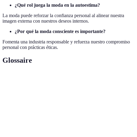
¿Qué rol juega la moda en la autoestima?
La moda puede reforzar la confianza personal al alinear nuestra
imagen externa con nuestros deseos internos.
¿Por qué la moda consciente es importante?
Fomenta una industria responsable y refuerza nuestro compromiso
personal con prácticas éticas.
Glossaire
Terme
Définition
Habilitación para aumentar la confianza y
Empoderamiento
seguridad personal.
Prácticas de moda que consideran el medio
Moda Sostenible
ambiente y ética en la producción.
La selección de moda que refleja la