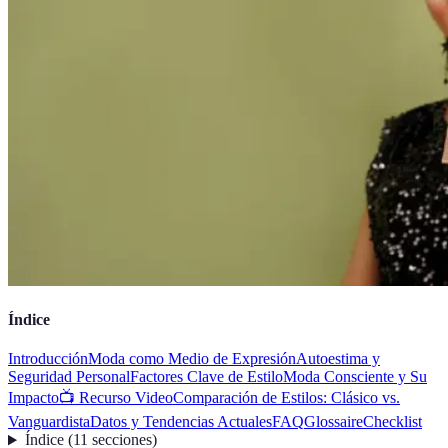
Índice
Introducción
Moda como Medio de Expresión
Autoestima y
Seguridad Personal
Factores Clave de Estilo
Moda Consciente y Su
Impacto
📺 Recurso Video
Comparación de Estilos: Clásico vs.
Vanguardista
Datos y Tendencias Actuales
FAQ
Glossaire
Checklist
Índice
(
11
secciones
)