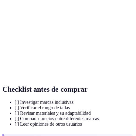
Terme
Définition
Moda
Ropa que es accesible para todas las personas, sin
Inclusiva
importar la morfología.
Diseño
Diseño de prendas que puede ajustarse a diferentes
Adaptativo
formas y necesidades.
Ropa
Prendas que pueden ser utilizadas por cualquier
Unisex
género.
Checklist antes de comprar
[ ] Investigar marcas inclusivas
[ ] Verificar el rango de tallas
[ ] Revisar materiales y su adaptabilidad
[ ] Comparar precios entre diferentes marcas
[ ] Leer opiniones de otros usuarios