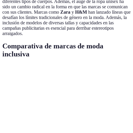
diferentes tipos de cuerpos. Además, el auge de la ropa unisex ha
sido un cambio radical en la forma en que las marcas se comunican
con sus clientes. Marcas como
Zara
y
H&M
han lanzado líneas que
desafían los límites tradicionales de género en la moda. Además, la
inclusión de modelos de diversas tallas y capacidades en las
campañas publicitarias es esencial para derribar estereotipos
arraigados.
Comparativa de marcas de moda
inclusiva
Marca
Rango de Tallas
Accesibilidad
Diseño Adaptat
Disponible
Zara
XS - XXL
No
online
Tiendas
H&M
2 - 24
Limitado
físicas
Disponible
ASOS
4 - 30
Sí
online