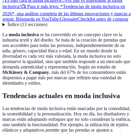
¿Es más cara la moda inclusiva?
¿Por qué es importante la moda
inclusiva?
📺 Para ir más lejos: *Tendencias de moda inclusiva en
2026*, una análisis completa de las últimas innovaciones y marcas a
seguir. Búsqueda en YouTube:
Glossaire
Checklist antes de comprar
Índice
(
13
secciones
)
La
moda inclusiva
se ha convertido en un concepto clave en la
industria textil y del diseño. Se trata de la creación de prendas que
son accesibles para todas las personas, independientemente de su
talla, género, capacidad física o edad. En un mundo donde la
diversidad es cada vez más valorada, la moda inclusiva no solo
promueve la igualdad, sino que también responde a un mercado que
demanda autenticidad y representación. Según un estudio de
McKinsey & Company
, más del 67% de los consumidores están
dispuestos a pagar más por marcas que reflejen una variedad de
identidades y estilos.
Tendencias actuales en moda inclusiva
Las tendencias de moda inclusiva están marcadas por la comodidad,
la sostenibilidad y la personalización. Hoy en día, los diseñadores y
marcas están adoptando enfoques que no solo consideran la estética,
sino también la funcionalidad. Por ejemplo, la utilización de tejidos
elásticos y adaptativos permite que las prendas se ajusten a