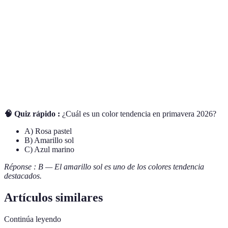
Terme
Définition
Colores vibrantes
Tonos intensos que aportan energía
Moda inclusiva
Estilo que representa diversidad
Sostenibilidad
Prácticas ecológicas en moda
🧠 Quiz rápido :
¿Cuál es un color tendencia en primavera 2026?
A) Rosa pastel
B) Amarillo sol
C) Azul marino
Réponse : B — El amarillo sol es uno de los colores tendencia
destacados.
Artículos similares
Continúa leyendo