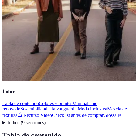
Índice
Tabla de contenido
Colores vibrantes
Minimalismo
renovado
Sostenibilidad a la vanguardia
Moda inclusiva
Mezcla de
texturas
📺 Recurso Video
Checklist antes de comprar
Glossaire
Índice
(
9
secciones
)
Tabla de contenido