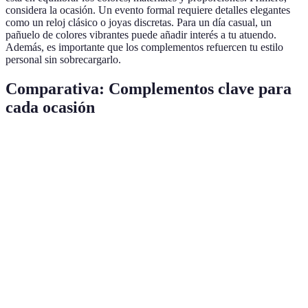
considera la ocasión. Un evento formal requiere detalles elegantes
como un reloj clásico o joyas discretas. Para un día casual, un
pañuelo de colores vibrantes puede añadir interés a tu atuendo.
Además, es importante que los complementos refuercen tu estilo
personal sin sobrecargarlo.
Comparativa: Complementos clave para
cada ocasión
Ocasión
Joyas
Bolsos
Gorros
Pulseras de
Mochilas
Gorras de
Casual
cuero
deportivas
algodón
Collares de
Clutches
Sombreros de
Formal
perlas
elegantes
fieltro
Relojes
Oficina
Bolsos tote
Boinas de lana
metálicos