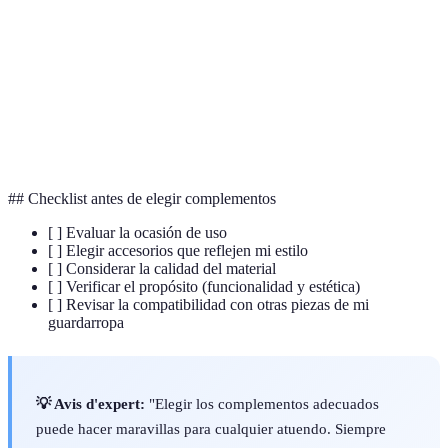
Tote
Un tipo de bolso grande y versátil.
Bolso pequeño, usualmente usado en eventos
Clutch
formales.
Ecológico
Productos diseñados con materiales sostenibles.
## Checklist antes de elegir complementos
[ ] Evaluar la ocasión de uso
[ ] Elegir accesorios que reflejen mi estilo
[ ] Considerar la calidad del material
[ ] Verificar el propósito (funcionalidad y estética)
[ ] Revisar la compatibilidad con otras piezas de mi
guardarropa
💡 Avis d'expert:
"Elegir los complementos adecuados
puede hacer maravillas para cualquier atuendo. Siempre