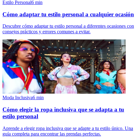
Estilo Personal
6
min
Cómo adaptar tu estilo personal a cualquier ocasión
Descubre cómo adaptar tu estilo personal a diferentes ocasiones con
consejos prácticos y errores comunes a evitar.
Moda Inclusiva
6
min
Cómo elegir la ropa inclusiva que se adapta a tu
estilo personal
Aprende a elegir ropa inclusiva que se adapte a tu estilo único. Una
guía completa para encontrar las prendas perfectas.