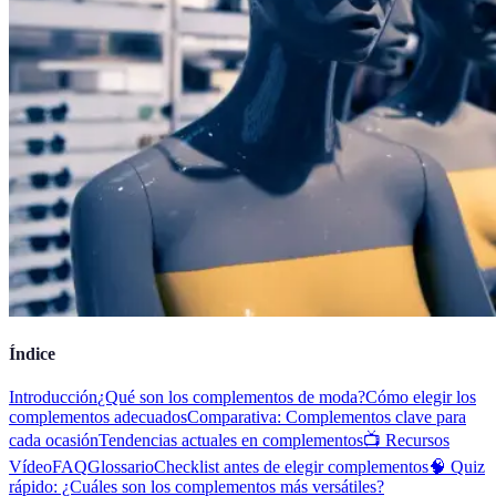
Índice
Introducción
¿Qué son los complementos de moda?
Cómo elegir los
complementos adecuados
Comparativa: Complementos clave para
cada ocasión
Tendencias actuales en complementos
📺 Recursos
Vídeo
FAQ
Glossario
Checklist antes de elegir complementos
🧠 Quiz
rápido: ¿Cuáles son los complementos más versátiles?