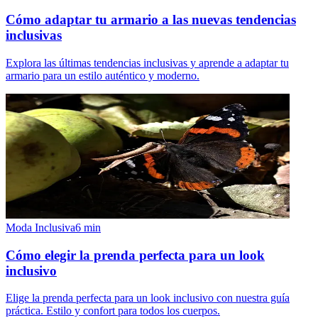
Cómo adaptar tu armario a las nuevas tendencias
inclusivas
Explora las últimas tendencias inclusivas y aprende a adaptar tu
armario para un estilo auténtico y moderno.
Moda Inclusiva
6
min
Cómo elegir la prenda perfecta para un look
inclusivo
Elige la prenda perfecta para un look inclusivo con nuestra guía
práctica. Estilo y confort para todos los cuerpos.