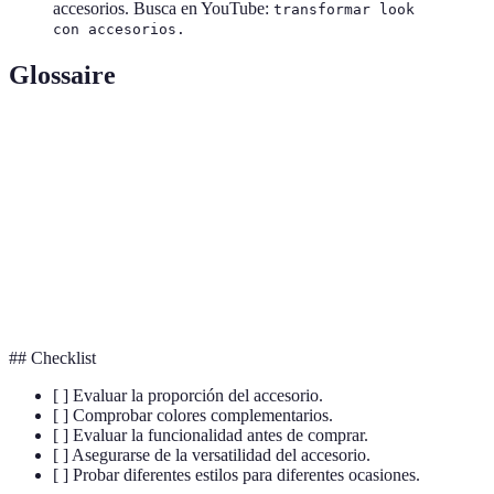
accesorios. Busca en YouTube:
transformar look
con accesorios.
Glossaire
Terme
Définition
Accessorio
Objeto usado para completar un conjunto.
Tendencia
Curso popular del estilo en la moda.
Estilo
Manera de expresar personalidad a través del vestir.
## Checklist
[ ] Evaluar la proporción del accesorio.
[ ] Comprobar colores complementarios.
[ ] Evaluar la funcionalidad antes de comprar.
[ ] Asegurarse de la versatilidad del accesorio.
[ ] Probar diferentes estilos para diferentes ocasiones.