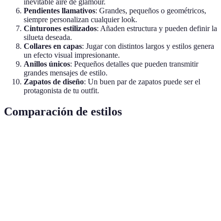
inevitable aire de glamour.
Pendientes llamativos
: Grandes, pequeños o geométricos,
siempre personalizan cualquier look.
Cinturones estilizados
: Añaden estructura y pueden definir la
silueta deseada.
Collares en capas
: Jugar con distintos largos y estilos genera
un efecto visual impresionante.
Anillos únicos
: Pequeños detalles que pueden transmitir
grandes mensajes de estilo.
Zapatos de diseño
: Un buen par de zapatos puede ser el
protagonista de tu outfit.
Comparación de estilos
Accesorio
Clásico
Moderno
Casual
Versátil
Sombrero
Sí
A veces
Sí
Sí
Bufanda
Sí
Sí
Sí
Sí
Reloj
Sí
Sí
No
Sí