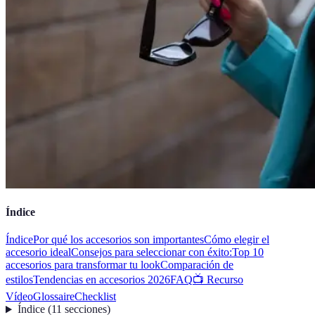
Índice
Índice
Por qué los accesorios son importantes
Cómo elegir el
accesorio ideal
Consejos para seleccionar con éxito:
Top 10
accesorios para transformar tu look
Comparación de
estilos
Tendencias en accesorios 2026
FAQ
📺 Recurso
Vídeo
Glossaire
Checklist
Índice
(
11
secciones
)